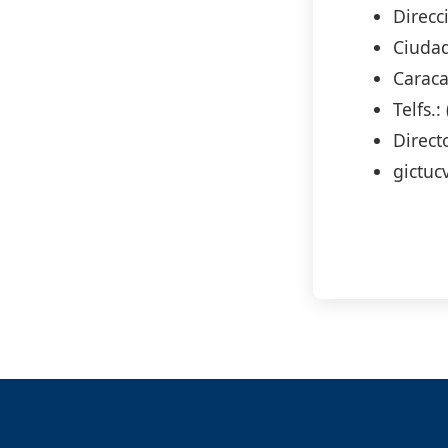
Direcc
Ciudad
Caraca
Telfs.
Direct
gictuc